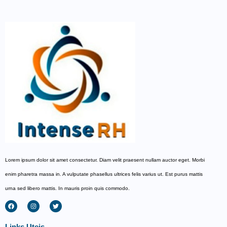
Lorem ipsum dolor sit amet consectetur. Diam velit praesent nullam auctor eget. Morbi
enim pharetra massa in. A vulputate phasellus ultrices felis varius ut. Est purus mattis
urna sed libero mattis. In mauris proin quis commodo.
Links Uteis