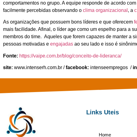
comportamentos no grupo. A equipe responde de acordo com o 
facilmente percebidas observando o
clima organizacional
, a
c
As organizações que possuem bons líderes e que oferecem
f
mais facilidade. Afinal, o líder age como um espelho para a s
membros do time. Aqueles que forem capazes de manter a siner
pessoas motivadas e
engajadas
ao seu lado e isso é sinôni
Fonte:
https://vaipe.com.br/blog/conceito-de-lideranca/
site:
www.intenserh.com.br /
facebook:
intenseempregos /
i
Links Uteis
Home