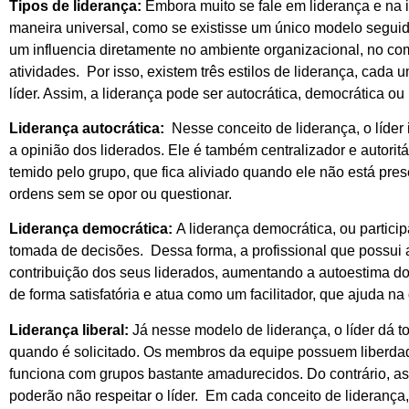
Tipos de liderança:
Embora muito se fale em liderança e na i
maneira universal, como se existisse um único modelo seguid
um influencia diretamente no ambiente organizacional, no c
atividades. Por isso, existem três estilos de liderança, cad
líder. Assim, a liderança pode ser autocrática, democrática ou
Liderança autocrática:
Nesse conceito de liderança, o líde
a opinião dos liderados. Ele é também centralizador e autoritá
temido pelo grupo, que fica aliviado quando ele não está pres
ordens sem se opor ou questionar.
Liderança democrática:
A liderança democrática, ou partici
tomada de decisões. Dessa forma, a profissional que possui a
contribuição dos seus liderados, aumentando a autoestima do 
de forma satisfatória e atua como um facilitador, que ajuda n
Liderança liberal:
Já nesse modelo de liderança, o líder dá t
quando é solicitado. Os membros da equipe possuem liberdade
funciona com grupos bastante amadurecidos. Do contrário, as
poderão não respeitar o líder. Em cada conceito de liderança,